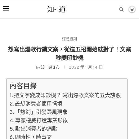
媒體行銷
想寫出爆款行銷文案，從這五招開始就對了！文案
秒變印鈔機
2022 年 1 月 14 日
by
知．道さん
內容目錄
把文字變成印鈔機？!寫出爆款文案的五大訣竅
設想消費者使用情境
「熱銷」引發跟風現象
專家權威打造專業形象
點出消費者的痛點
即時性，時事文