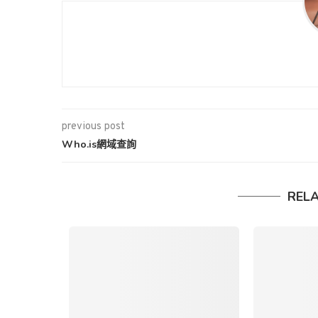
previous post
Who.is網域查詢
REL