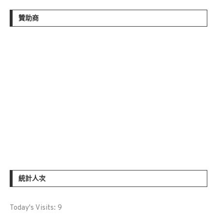
贊助商
統計人次
Today's Visits:
9